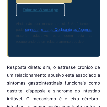
Falar no WhatsApp
Ainda não quer marcar consulta? Você também
pode
conhecer o curso Quebrando as Algemas
,
material educativo para quem está se
recuperando de um relacionamento abusivo.
Resposta direta: sim, o estresse crônico de
um relacionamento abusivo está associado a
sintomas gastrointestinais funcionais como
gastrite, dispepsia e síndrome do intestino
irritável. O mecanismo é o eixo cérebro-
intestino, a comunicação constante entre o