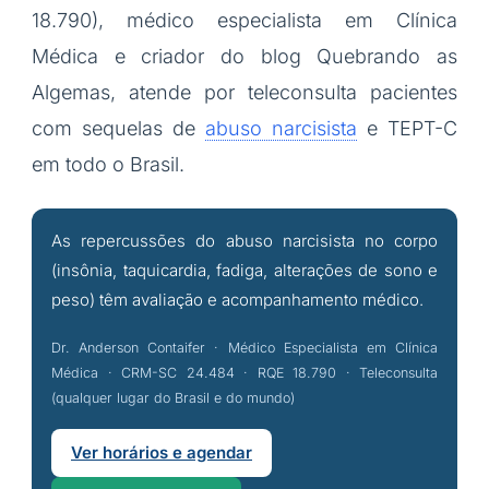
18.790), médico especialista em Clínica
Médica e criador do blog Quebrando as
Algemas, atende por teleconsulta pacientes
com sequelas de
abuso narcisista
e TEPT-C
em todo o Brasil.
As repercussões do abuso narcisista no corpo
(insônia, taquicardia, fadiga, alterações de sono e
peso) têm avaliação e acompanhamento médico.
Dr. Anderson Contaifer · Médico Especialista em Clínica
Médica · CRM-SC 24.484 · RQE 18.790 · Teleconsulta
(qualquer lugar do Brasil e do mundo)
Ver horários e agendar