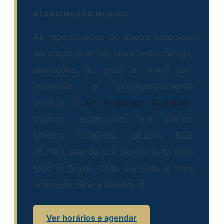
ATENDIMENTO MÉDICO
As repercussões do abuso narcisista
no corpo (insônia, taquicardia, fadiga,
alterações de peso e sono) têm
avaliação e acompanhamento
médico. O
Dr. Anderson Contaifer
,
médico, especialista em Clínica
Médica (CRM-SC 24.484, RQE
18.790), atende por teleconsulta para
todo o Brasil. Cada consulta é uma
avaliação clínica individual.
Ver horários e agendar