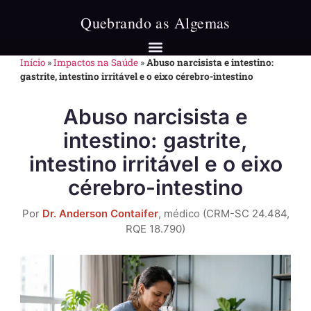
Início
»
Impactos na Saúde
»
Abuso narcisista e intestino:
gastrite, intestino irritável e o eixo cérebro-intestino
Abuso narcisista e
intestino: gastrite,
intestino irritável e o eixo
cérebro-intestino
Por
Dr. Anderson Contaifer
, médico (CRM-SC 24.484,
RQE 18.790)