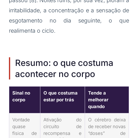
passou [8]. Noites ruins, por sua vez, pioram a
irritabilidade, a concentração e a sensação de
esgotamento no dia seguinte, o que
realimenta o ciclo.
Resumo: o que costuma
acontecer no corpo
Sinal no
O que costuma
Tende a
corpo
estar por trás
melhorar
quando
Vontade
Ativação do
O cérebro deixa
quase
circuito de
de receber novas
física de
recompensa e
“doses” de