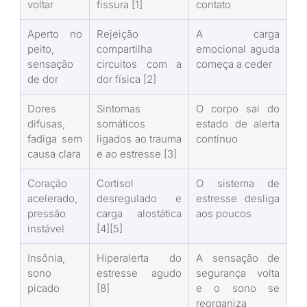
voltar
fissura [1]
contato
Aperto no
Rejeição
A carga
peito,
compartilha
emocional aguda
sensação
circuitos com a
começa a ceder
de dor
dor física [2]
Dores
Sintomas
O corpo sai do
difusas,
somáticos
estado de alerta
fadiga sem
ligados ao trauma
contínuo
causa clara
e ao estresse [3]
Coração
Cortisol
O sistema de
acelerado,
desregulado e
estresse desliga
pressão
carga alostática
aos poucos
instável
[4][5]
Insônia,
Hiperalerta do
A sensação de
sono
estresse agudo
segurança volta
picado
[8]
e o sono se
reorganiza