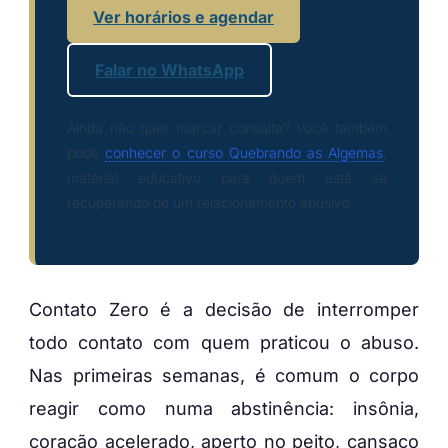
Ver horários e agendar
Falar no WhatsApp
Ainda não quer marcar consulta? Você também
pode
conhecer o curso Quebrando as Algemas
,
material educativo para quem está se
recuperando de um relacionamento abusivo.
Contato Zero é a decisão de interromper
todo contato com quem praticou o abuso.
Nas primeiras semanas, é comum o corpo
reagir como numa abstinência: insônia,
coração acelerado, aperto no peito, cansaço