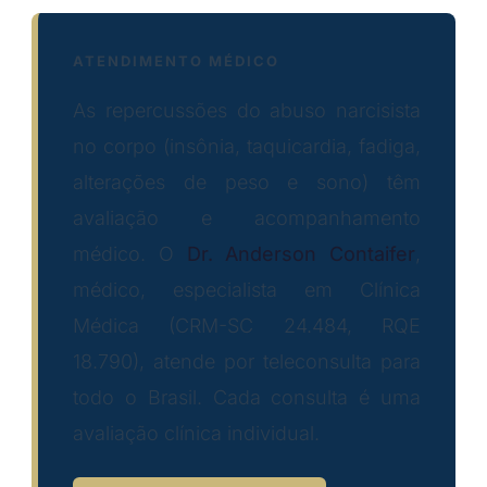
ATENDIMENTO MÉDICO
As repercussões do abuso narcisista
no corpo (insônia, taquicardia, fadiga,
alterações de peso e sono) têm
avaliação e acompanhamento
médico. O
Dr. Anderson Contaifer
,
médico, especialista em Clínica
Médica (CRM-SC 24.484, RQE
18.790), atende por teleconsulta para
todo o Brasil. Cada consulta é uma
avaliação clínica individual.