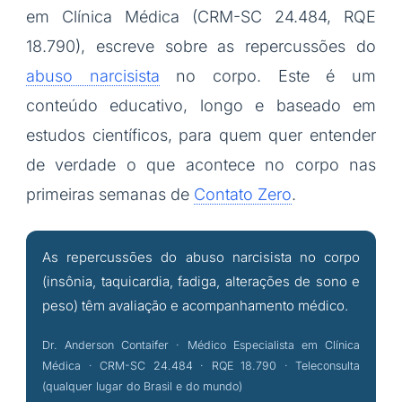
em Clínica Médica (CRM-SC 24.484, RQE
18.790), escreve sobre as repercussões do
abuso narcisista
no corpo. Este é um
conteúdo educativo, longo e baseado em
estudos científicos, para quem quer entender
de verdade o que acontece no corpo nas
primeiras semanas de
Contato Zero
.
As repercussões do abuso narcisista no corpo
(insônia, taquicardia, fadiga, alterações de sono e
peso) têm avaliação e acompanhamento médico.
Dr. Anderson Contaifer · Médico Especialista em Clínica
Médica · CRM-SC 24.484 · RQE 18.790 · Teleconsulta
(qualquer lugar do Brasil e do mundo)