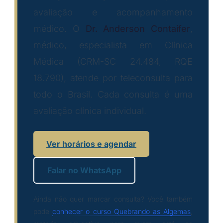
avaliação e acompanhamento
médico. O
Dr. Anderson Contaifer
,
médico, especialista em Clínica
Médica (CRM-SC 24.484, RQE
18.790), atende por teleconsulta para
todo o Brasil. Cada consulta é uma
avaliação clínica individual.
Ver horários e agendar
Falar no WhatsApp
Ainda não quer marcar consulta? Você também
pode
conhecer o curso Quebrando as Algemas
,