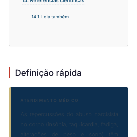
Referências científicas
Leia também
Definição rápida
ATENDIMENTO MÉDICO
As repercussões do abuso narcisista
no corpo (insônia, taquicardia, fadiga,
alterações de peso e sono) têm