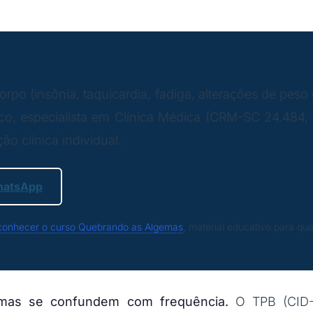
orpo (insônia, taquicardia, fadiga, alterações de pe
co, especialista em Clínica Médica (CRM-SC 24.484, 
ão clínica individual.
hatsApp
conhecer o curso Quebrando as Algemas
, material educativo para q
mas se confundem com frequência.
O TPB (CID-1