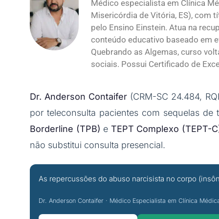
Médico especialista em Clínica M
Misericórdia de Vitória, ES), com 
pelo Ensino Einstein. Atua na recu
conteúdo educativo baseado em evi
Quebrando as Algemas, curso volt
sociais. Possui Certificado de Exc
Dr. Anderson Contaifer
(CRM-SC 24.484, RQE 
por teleconsulta pacientes com sequelas de 
Borderline (TPB)
e
TEPT Complexo (TEPT-C
não substitui consulta presencial.
As repercussões do abuso narcisista no corpo (insôn
Dr. Anderson Contaifer · Médico Especialista em Clínica Médi