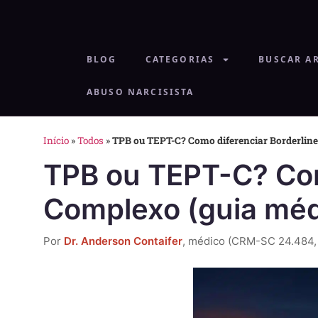
BLOG
CATEGORIAS
BUSCAR A
ABUSO NARCISISTA
Início
»
Todos
»
TPB ou TEPT-C? Como diferenciar Borderlin
TPB ou TEPT-C? Com
Complexo (guia méd
Por
Dr. Anderson Contaifer
, médico (CRM-SC 24.484,