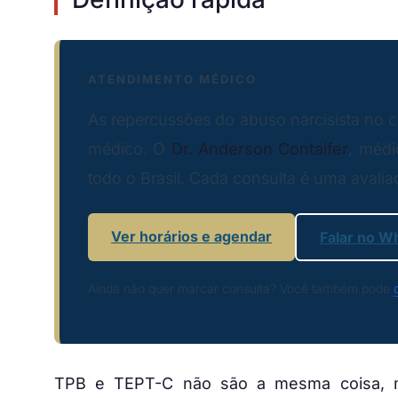
ATENDIMENTO MÉDICO
As repercussões do abuso narcisista no c
médico. O
Dr. Anderson Contaifer
, médi
todo o Brasil. Cada consulta é uma avaliaç
Ver horários e agendar
Falar no W
Ainda não quer marcar consulta? Você também pode
TPB e TEPT-C não são a mesma coisa, 