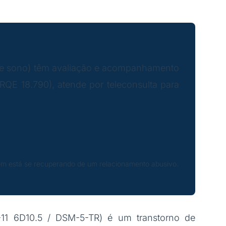
so e sono) têm avaliação e acompanhamento
RQE 18.790), atende por teleconsulta para
uem está se recuperando de um relacionamento abusivo.
1 6D10.5 / DSM-5-TR) é um transtorno de