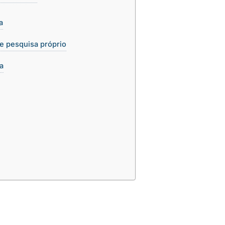
a
e pesquisa próprio
ma