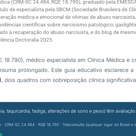
édica (CRM-SC 24.484, RQE 18.790), graduado pela EMESCA
título de especialista pela SBCM (Sociedade Brasileira de C
peração médica e emocional de vítimas de abuso narcisista,
dências científicas sobre narcisismo patológico, gaslight
ado à recuperação do abuso narcisista, e do blog de mesm
elência Doctoralia 2025.
18.790), médico especialista em Clínica Médica e c
trauma prolongado. Este guia educativo esclarece a 
)
, dois quadros com sobreposição clínica significativ
ia, taquicardia, fadiga, alterações de sono e peso) têm avalia
ca · CRM-SC 24.484 · RQE 18.790 · Teleconsulta (qualquer lugar do Brasil e