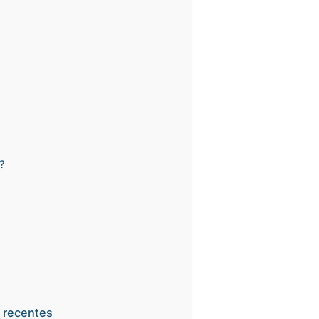
?
s recentes