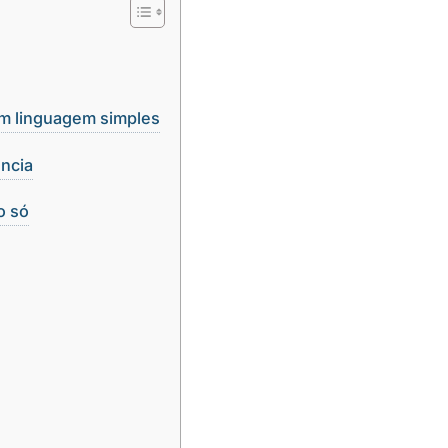
em linguagem simples
ência
o só