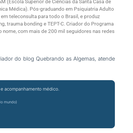
M (Escola Superior de Ciências da Santa Casa de
línica Médica). Pós-graduando em Psiquiatria Adulto
 em teleconsulta para todo o Brasil, e produz
ing, trauma bonding e TEPT-C. Criador do Programa
o nome, com mais de 200 mil seguidores nas redes
riador do blog Quebrando as Algemas, atende
ção e acompanhamento médico.
 do mundo)