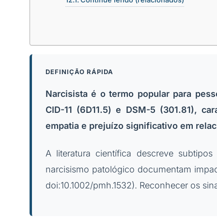
DEFINIÇÃO RÁPIDA
Narcisista é o termo popular para pes
CID-11 (6D11.5) e DSM-5 (301.81), car
empatia e prejuízo significativo em rela
A literatura científica descreve subtip
narcisismo patológico documentam impact
doi:10.1002/pmh.1532). Reconhecer os sinai