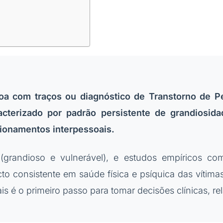
soa com traços ou diagnóstico de Transtorno de P
acterizado por padrão persistente de grandiosid
cionamentos interpessoais.
os (grandioso e vulnerável), e estudos empíricos c
o consistente em saúde física e psíquica das vítim
s é o primeiro passo para tomar decisões clínicas, rel