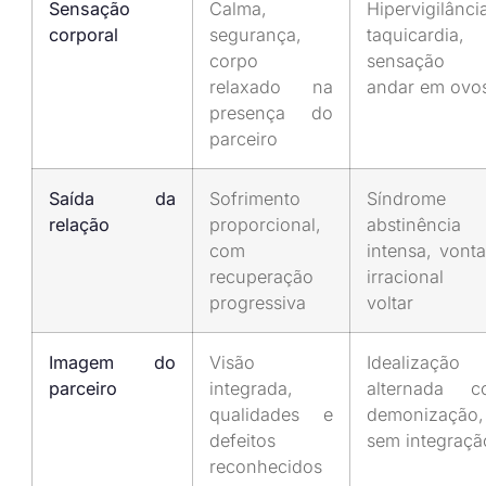
Sensação
Calma,
Hipervigilânci
corporal
segurança,
taquicardia,
corpo
sensação 
relaxado na
andar em ovo
presença do
parceiro
Saída da
Sofrimento
Síndrome 
relação
proporcional,
abstinência
com
intensa, vont
recuperação
irracional 
progressiva
voltar
Imagem do
Visão
Idealização
parceiro
integrada,
alternada c
qualidades e
demonização,
defeitos
sem integraçã
reconhecidos