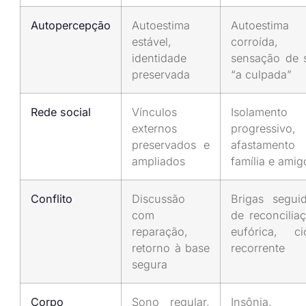
Autopercepção
Autoestima
Autoestima
estável,
corroída,
identidade
sensação de 
preservada
“a culpada”
Rede social
Vínculos
Isolamento
externos
progressivo,
preservados e
afastamento
ampliados
família e amig
Conflito
Discussão
Brigas segui
com
de reconcilia
reparação,
eufórica, ci
retorno à base
recorrente
segura
Corpo
Sono regular,
Insônia,