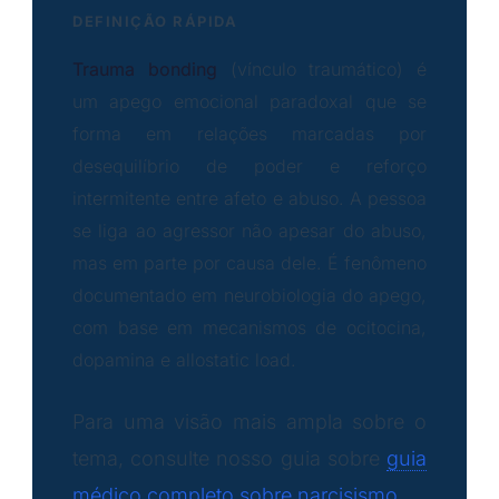
DEFINIÇÃO RÁPIDA
Trauma bonding
(vínculo traumático) é
um apego emocional paradoxal que se
forma em relações marcadas por
desequilíbrio de poder e reforço
intermitente entre afeto e abuso. A pessoa
se liga ao agressor não apesar do abuso,
mas em parte por causa dele. É fenômeno
documentado em neurobiologia do apego,
com base em mecanismos de ocitocina,
dopamina e allostatic load.
Para uma visão mais ampla sobre o
tema, consulte nosso guia sobre
guia
médico completo sobre narcisismo
.