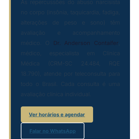
As repercussões do abuso narcisista
no corpo (insônia, taquicardia, fadiga,
alterações de peso e sono) têm
avaliação e acompanhamento
médico. O
Dr. Anderson Contaifer
,
médico, especialista em Clínica
Médica (CRM-SC 24.484, RQE
18.790), atende por teleconsulta para
todo o Brasil. Cada consulta é uma
avaliação clínica individual.
Ver horários e agendar
Falar no WhatsApp